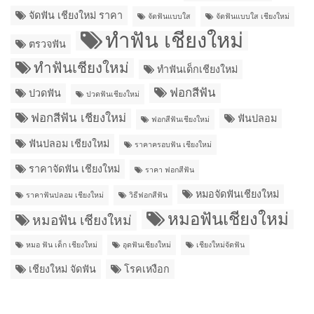
จัดฟัน เชียงใหม่ ราคา
จัดฟันแบบใส
จัดฟันแบบใส เชียงใหม่
ทำฟัน เชียงใหม่
ตรวจฟัน
ทำฟันเชียงใหม่
ทำฟันเด็กเชียงใหม่
ฟอกสีฟัน
ปวดฟัน
ปวดฟันเชียงใหม่
ฟอกสีฟัน เชียงใหม่
ฟันปลอม
ฟอกสีฟันเชียงใหม่
ฟันปลอม เชียงใหม่
ราคาครอบฟัน เชียงใหม่
ราคาจัดฟัน เชียงใหม่
ราคา ฟอกสีฟัน
หมอจัดฟันเชียงใหม่
ราคาฟันปลอม เชียงใหม่
วิธีฟอกสีฟัน
หมอฟันเชียงใหม่
หมอฟัน เชียงใหม่
หมอ ฟัน เด็ก เชียงใหม่
อุดฟันเชียงใหม่
เชียงใหม่จัดฟัน
เชียงใหม่ จัดฟัน
โรคเหงือก