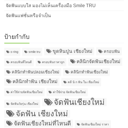
จัดฟันแบบใส มองไม่เห็นเครื่องมือ Smile TRU
จัดฟันแฟชั่นหรือจำเป็น
ป้ายกำกับ
ขูดหินปูน เชียงใหม่
ครอบฟัน
o ring
smile tru
คลินิกจัดฟันเชียงใหม่
ครอบฟันที่ไหนดี
ครอบฟันราคาถูก
คลินิกทำฟันปลอมเชียงใหม่
คลินิกทำฟันเชียงใหม่
คลินิกทำฟัน เชียงใหม่
คลี นิ ก ฟัน ใน เชียงใหม่
ค่าใช้จ่ายจัดฟันเชียงใหม่
ค่าใช้จ่าย จัดฟันเชียงใหม่
จัดฟันเชียงใหม่
จัดฟันวัยรุ่น เชียงใหม่
จัดฟัน เชียงใหม่
จัดฟันเชียงใหม่ที่ไหนดี
จัดฟันเชียงใหม่ ราคา