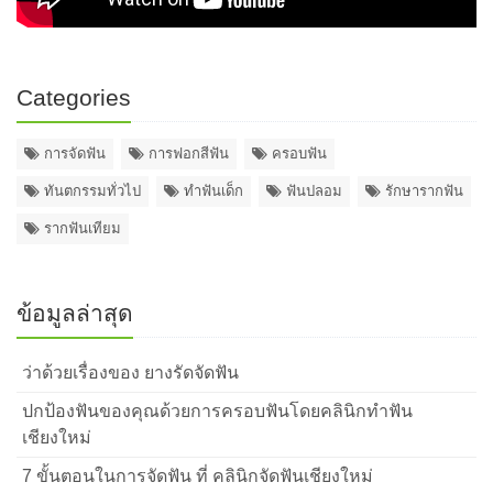
Categories
การจัดฟัน
การฟอกสีฟัน
ครอบฟัน
ทันตกรรมทั่วไป
ทำฟันเด็ก
ฟันปลอม
รักษารากฟัน
รากฟันเทียม
ข้อมูลล่าสุด
ว่าด้วยเรื่องของ ยางรัดจัดฟัน
ปกป้องฟันของคุณด้วยการครอบฟันโดยคลินิกทำฟัน
เชียงใหม่
7 ขั้นตอนในการจัดฟัน ที่ คลินิกจัดฟันเชียงใหม่