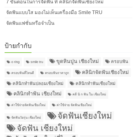
7 ขั้นตอนในการจัดฟัน ที่ คลินิกจัดฟันเชียงใหม่
จัดฟันแบบใส มองไม่เห็นเครื่องมือ Smile TRU
จัดฟันแฟชั่นหรือจำเป็น
ป้ายกำกับ
ขูดหินปูน เชียงใหม่
ครอบฟัน
o ring
smile tru
คลินิกจัดฟันเชียงใหม่
ครอบฟันที่ไหนดี
ครอบฟันราคาถูก
คลินิกทำฟันปลอมเชียงใหม่
คลินิกทำฟันเชียงใหม่
คลินิกทำฟัน เชียงใหม่
คลี นิ ก ฟัน ใน เชียงใหม่
ค่าใช้จ่ายจัดฟันเชียงใหม่
ค่าใช้จ่าย จัดฟันเชียงใหม่
จัดฟันเชียงใหม่
จัดฟันวัยรุ่น เชียงใหม่
จัดฟัน เชียงใหม่