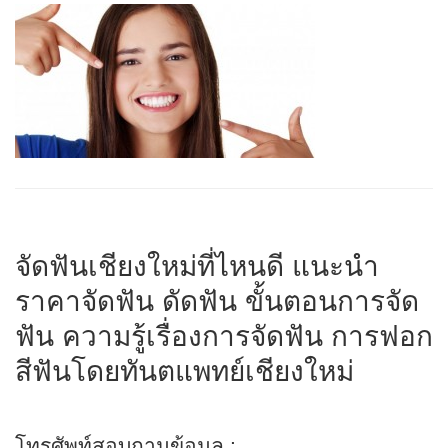
จัดฟันเชียงใหม่ที่ไหนดี แนะนำ
ราคาจัดฟัน ดัดฟัน ขั้นตอนการจัด
ฟัน ความรู้เรื่องการจัดฟัน การฟอก
สีฟันโดยทันตแพทย์เชียงใหม่
โทรศัพท์สอบถามข้อมูล :