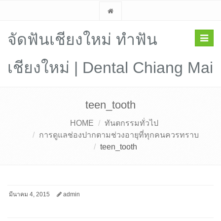
จัดฟันเชียงใหม่ ทำฟัน
Toggl
navig
เชียงใหม่ | Dental Chiang Mai
teen_tooth
HOME
ทันตกรรมทั่วไป
การดูแลช่องปากตามช่วงอายุที่ทุกคนควรทราบ
teen_tooth
มีนาคม 4, 2015
admin